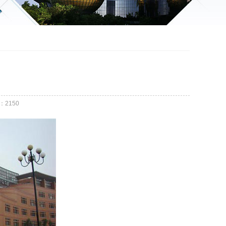
：
2150