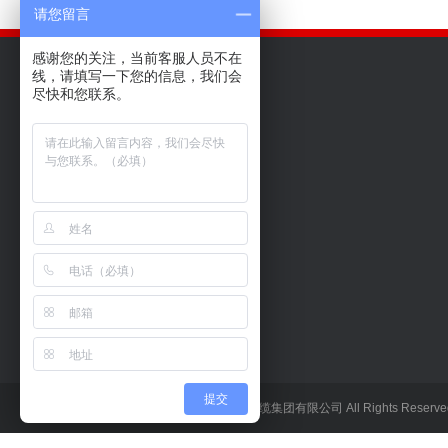
请您留言
感谢您的关注，当前客服人员不在
线，请填写一下您的信息，我们会
尽快和您联系。
关于我们
产品中心
新闻动态
公司介绍
家装电线
行业新闻
董事长致辞
0.6 1KV 电力电缆
企业新闻
企业文化
低烟无卤环保型电缆
提交
Copyright © 2010-现在 广州珠江电缆集团有限公司 All Rights Reserv
品质保证
矿物绝缘电缆
荣誉资质
中压电缆